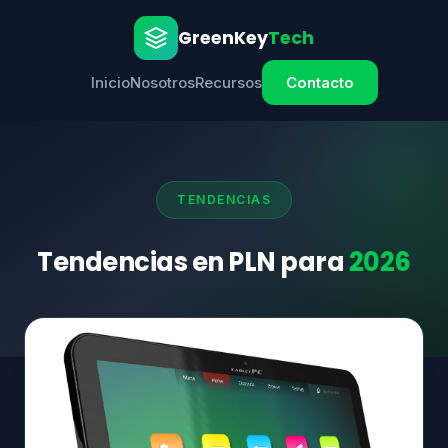
Ir
GreenKey
Tech
al
contenido
Inicio
Nosotros
Recursos
Contacto
TENDENCIAS
Tendencias en PLN para
2026